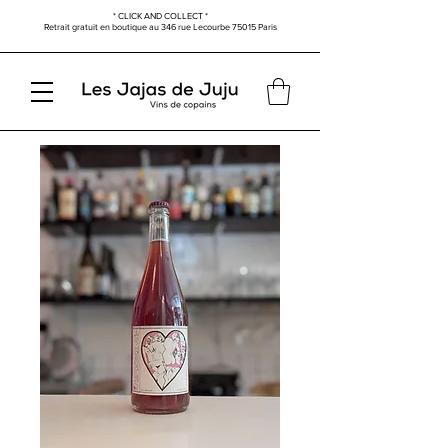
* CLICK AND COLLECT *
Retrait gratuit en boutique au
346 rue Lecourbe
75015 Paris