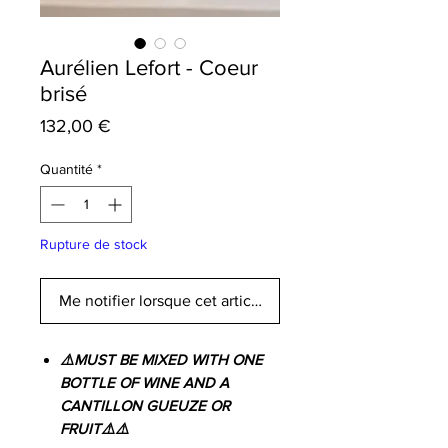
Aurélien Lefort - Coeur
brisé
Prix
132,00 €
Quantité
*
Rupture de stock
Me notifier lorsque cet article est disponible
⚠️MUST BE MIXED WITH ONE
BOTTLE OF WINE AND A
CANTILLON GUEUZE OR
FRUIT⚠️⚠️