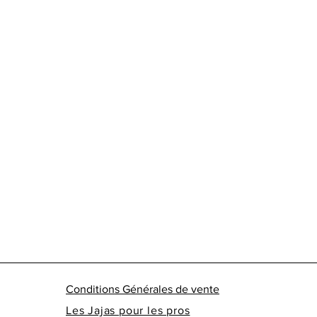
aux champagnes R&P
Température de dégu
Alcool
: 12°alc./vol.
Conditions Générales de vente
Les Jajas pour les pros