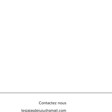
.
station
: 10-12°C
Contactez nous
lesjajasdejuju@gmail.com