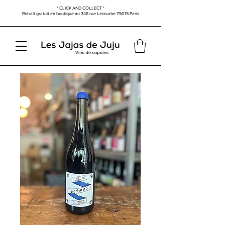
* CLICK AND COLLECT *
Retrait gratuit en boutique au
346 rue Lecourbe
75015 Paris