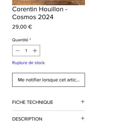
Corentin Houillon -
Cosmos 2024
Prix
29,00 €
Quantité
*
Rupture de stock
Me notifier lorsque cet article est disponible
FICHE TECHNIQUE
Domaine
: Corentin Houillon
DESCRIPTION
Région
: Savoie
Appellation
: Vin de France
Un vin frais, tonique et de caractère.
Cépage
: Mondeuse