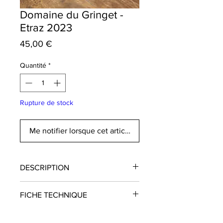
Domaine du Gringet -
Etraz 2023
Prix
45,00 €
Quantité
*
Rupture de stock
Me notifier lorsque cet article est disponible
DESCRIPTION
Cette cuvée issue du lieu-dit Vers
FICHE TECHNIQUE
Etraz, une parcelle d'éboulis calcaires
située sur les coteaux savoyards, elle
Domaine
: Gringet
incarne la rencontre entre la