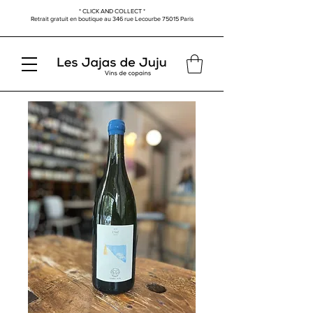
* CLICK AND COLLECT *
Retrait gratuit en boutique au
346 rue Lecourbe
75015 Paris