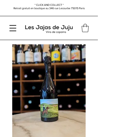
* CLICK AND COLLECT *
Retrait gratuit en boutique au
346 rue Lecourbe
75015 Paris