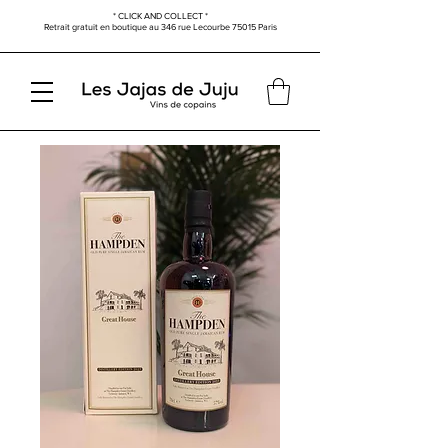
* CLICK AND COLLECT *
Retrait gratuit en boutique au
346 rue Lecourbe
75015 Paris