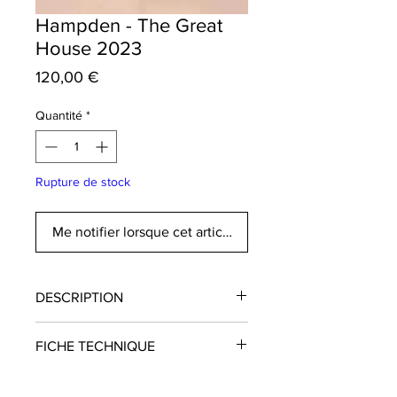
Hampden - The Great
House 2023
Prix
120,00 €
Quantité
*
Rupture de stock
Me notifier lorsque cet article est disponible
DESCRIPTION
Hampden Great House Édition 2023
FICHE TECHNIQUE
est le 5ème opus de cette série initiée
en 2019.
Pays
: Jamaïque
Il s’agit d’un blend de rhums de