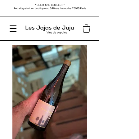
* CLICK AND COLLECT *
Retrait gratuit en boutique au
346 rue Lecourbe
75015 Paris