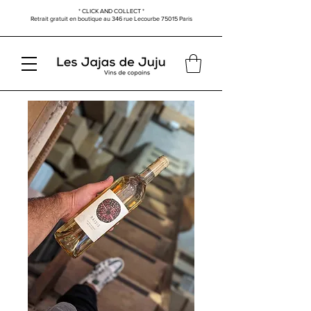
* CLICK AND COLLECT *
Retrait gratuit en boutique au
346 rue Lecourbe
75015 Paris