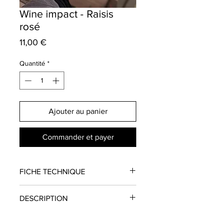
Wine impact - Raisis
rosé
Prix
11,00 €
Quantité
*
Ajouter au panier
Commander et payer
FICHE TECHNIQUE
Domaine
: Wine Impact
DESCRIPTION
Région
: Sud-Ouest / Occitanie
Appellation
: Vin de France
Voici un rosé qui trônera sans