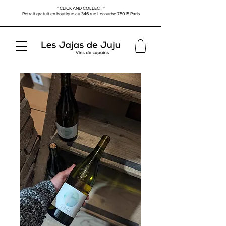
* CLICK AND COLLECT *
Retrait gratuit en boutique au
346 rue Lecourbe
75015 Paris