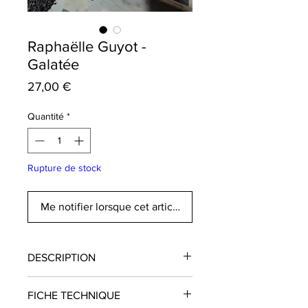
Raphaëlle Guyot -
Galatée
Prix
27,00 €
Quantité
*
Rupture de stock
Me notifier lorsque cet article est disponible
DESCRIPTION
Ce vin est super frais, tendu, digeste
FICHE TECHNIQUE
et intense avec des notes d'agrumes,