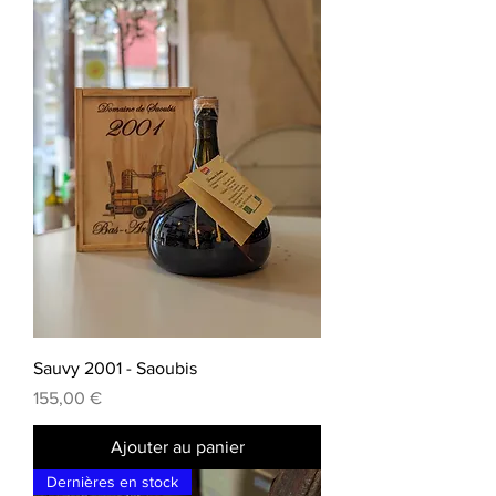
Sauvy 2001 - Saoubis
Prix
155,00 €
Ajouter au panier
Dernières en stock