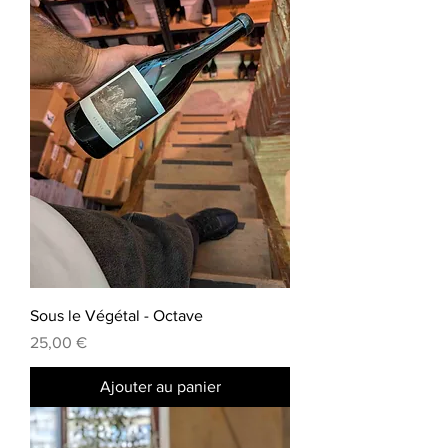
Sous le Végétal - Octave
Prix
25,00 €
Ajouter au panier