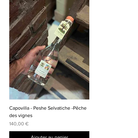
Capovilla - Peshe Selvatiche -Pêche
des vignes
Prix
140,00 €
Ajouter au panier