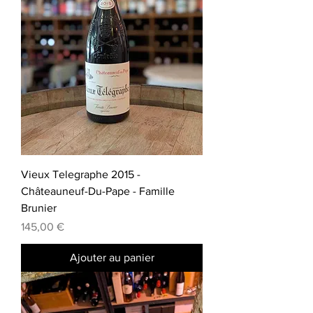
Vieux Telegraphe 2015 -
Châteauneuf-Du-Pape - Famille
Brunier
Prix
145,00 €
Ajouter au panier