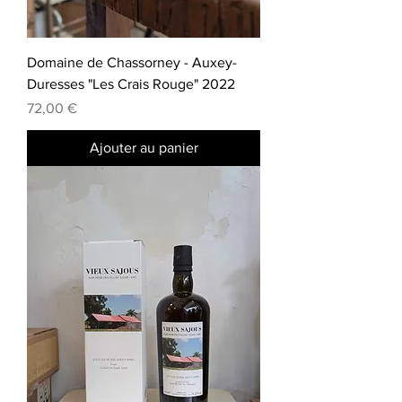
Domaine de Chassorney - Auxey-
Duresses "Les Crais Rouge" 2022
Prix
72,00 €
Ajouter au panier