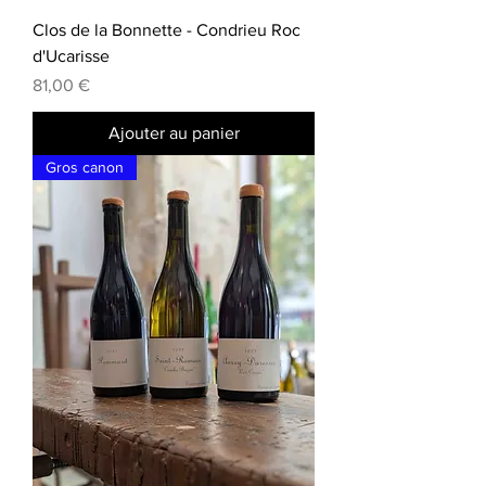
Clos de la Bonnette - Condrieu Roc
d'Ucarisse
Prix
81,00 €
Ajouter au panier
Gros canon