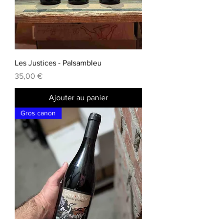
Les Justices - Palsambleu
Prix
35,00 €
Ajouter au panier
Gros canon