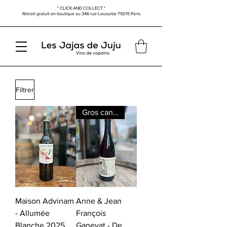
* CLICK AND COLLECT *
Retrait gratuit en boutique au
346 rue Lecourbe
75015 Paris
Filtrer
Gros canon
Maison Advinam
Anne & Jean
- Allumée
François
Blanche 2025
Ganevat - De