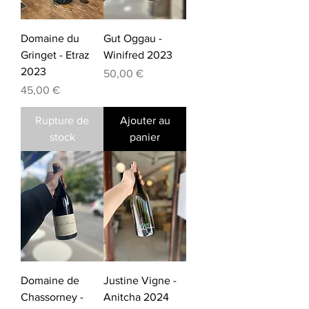
Domaine du
Gut Oggau -
Gringet - Etraz
Winifred 2023
2023
Prix
50,00 €
Prix
45,00 €
Rupture de
Ajouter au
stock
panier
Domaine de
Justine Vigne -
Chassorney -
Anitcha 2024