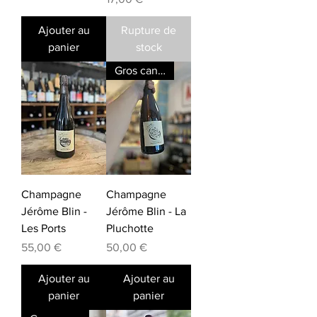
Ajouter au
Rupture de
panier
stock
Gros canon
Champagne
Champagne
Jérôme Blin -
Jérôme Blin - La
Les Ports
Pluchotte
Prix
Prix
55,00 €
50,00 €
Ajouter au
Ajouter au
panier
panier