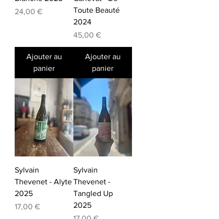
Toute Beauté
Prix
24,00 €
2024
Prix
45,00 €
Ajouter au
Ajouter au
panier
panier
Sylvain
Sylvain
Thevenet - Alyte
Thevenet -
2025
Tangled Up
2025
Prix
17,00 €
Prix
17,00 €